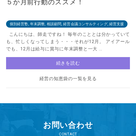
５か月前行動のススメ！
個別経営塾, 年末調整, 相談顧問, 経営会議コンサルティング, 経営支援
こんにちは、師走ですね！ 毎年のこととは分かっていて
も、忙しくなってしまう・・・それが12月。 アイアール
でも、12月は給与に賞与に年末調整と一大 ...
続きを読む
経営の知恵袋の一覧を見る
お問い合わせ
CONTACT