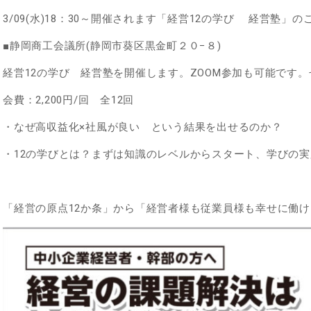
3/09(水)18：30～開催されます「経営12の学び 経営塾」
■静岡商工会議所(静岡市葵区黒金町２０−８)
経営12の学び 経営塾を開催します。ZOOM参加も可能です
会費：2,200円/回 全12回
・なぜ高収益化×社風が良い という結果を出せるのか？
・12の学びとは？まずは知識のレベルからスタート、学びの
「経営の原点12か条」から「経営者様も従業員様も幸せに働