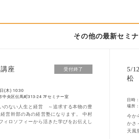
その他の最新セミナ
座学講座
5/
受付終了
松
日(木) 10:30
中央区伝馬町313-24 7Fセミナー室
日時
場所
いのない人生と経営 ～追求する本物の豊
＆経営幹部の為の経営塾になります。 中村
今か
フィロソフィーから活きた学びをお伝えし
かさ
天風
...