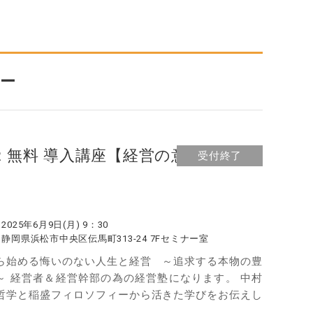
ー
12 無料 導入講座【経営の意義】in 浜
受付終了
：
2025年6月9日(月) 9：30
：
静岡県浜松市中央区伝馬町313-24 7Fセミナー室
ら始める悔いのない人生と経営 ～追求する本物の豊
～ 経営者＆経営幹部の為の経営塾になります。 中村
哲学と稲盛フィロソフィーから活きた学びをお伝えし