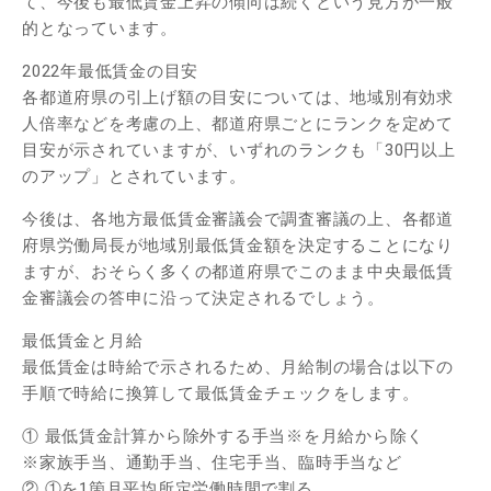
て、今後も最低賃金上昇の傾向は続くという見方が一般
的となっています。
2022年最低賃金の目安
各都道府県の引上げ額の目安については、地域別有効求
人倍率などを考慮の上、都道府県ごとにランクを定めて
目安が示されていますが、いずれのランクも「30円以上
のアップ」とされています。
今後は、各地方最低賃金審議会で調査審議の上、各都道
府県労働局長が地域別最低賃金額を決定することになり
ますが、おそらく多くの都道府県でこのまま中央最低賃
金審議会の答申に沿って決定されるでしょう。
最低賃金と月給
最低賃金は時給で示されるため、月給制の場合は以下の
手順で時給に換算して最低賃金チェックをします。
① 最低賃金計算から除外する手当※を月給から除く
※家族手当、通勤手当、住宅手当、臨時手当など
② ①を1箇月平均所定労働時間で割る